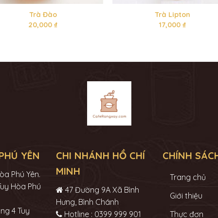
Trà Đào
Trà Lipton
20,000
₫
17,000
₫
PHÚ YÊN
CHI NHÁNH HỒ CHÍ
CHÍNH SÁC
MINH
òa Phú Yên.
Trang chủ
Tuy Hòa Phú
47 Đường 9A Xã Bình
Giới thiệu
Hưng, Bình Chánh
ng 4 Tuy
Hotline : 0399 999 901
Thực đơn