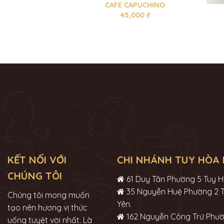
CAFE CAPUCHINO
45,000
₫
KẾT NỐI VỚI
CHI NHÁNH TUY HÒA 
CHÚNG TÔI
61 Duy Tân Phường 5 Tuy H
35 Nguyễn Huệ Phường 2 
Chúng tôi mong muốn
Yên.
tạo nên hương vị thức
162 Nguyễn Công Trứ Phườ
uống tuyệt vời nhất. Là