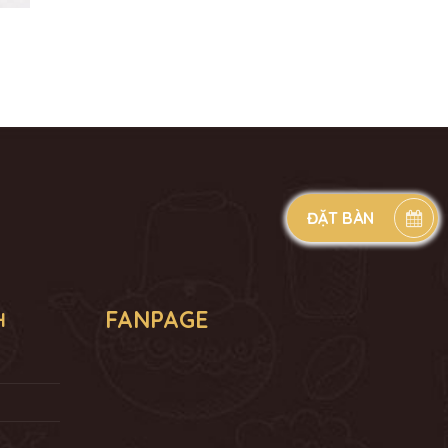
ĐẶT BÀN
FANPAGE
H